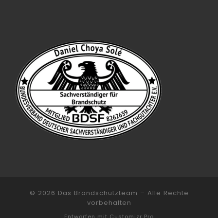
© 2026
Das Brandschutzteam
–
Alle Rechte
vorbehalten
Entworfen mit
Customizr Pro